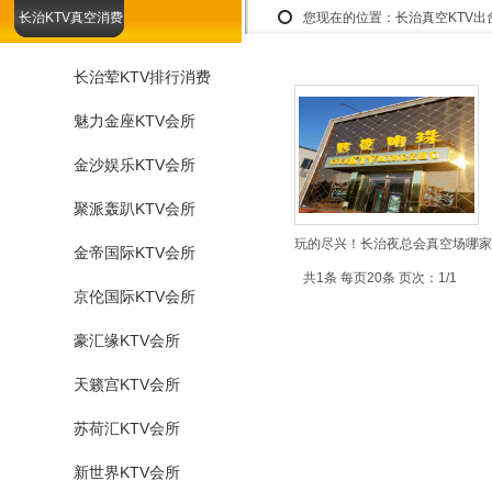
长治KTV真空消费
您现在的位置：
长治真空KTV
长治荤KTV排行消费
魅力金座KTV会所
金沙娱乐KTV会所
聚派轰趴KTV会所
玩的尽兴！长治夜总会真空场哪家
金帝国际KTV会所
共1条 每页20条 页次：1/1
京伦国际KTV会所
豪汇缘KTV会所
天籁宫KTV会所
苏荷汇KTV会所
新世界KTV会所